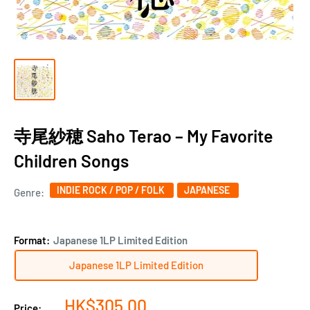
寺尾紗穂 Saho Terao ‎– My Favorite
Children Songs
INDIE ROCK / POP / FOLK
JAPANESE
Genre:
Format:
Japanese 1LP Limited Edition
Japanese 1LP Limited Edition
Sale
HK$305.00
Price: