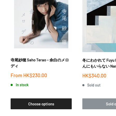
寺尾紗穂 Saho Terao ‎– 余白のメロ
冬にわかれて Fuyu Ni
ディ
んにもいらない Nanni
Sale
From
HK$230.00
Sale
HK$340.00
price
price
In stock
Sold out
Choose options
Sold 