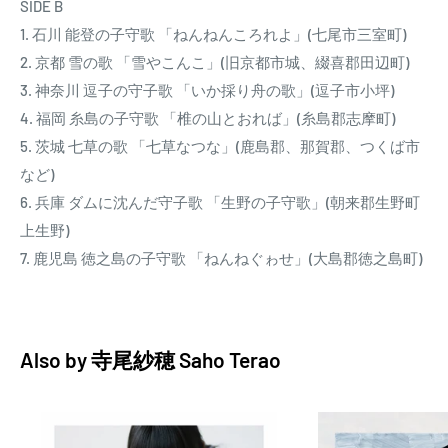
SIDE B
1. 石川 能登の子守歌 「ねんねんころれよ」(七尾市三室町)
2. 京都 雪の歌 「雪やこんこ」(旧京都市城、綴喜郡田辺町)
3. 神奈川 逗子の守子歌 「いか採り舟の歌」(逗子市小坪)
4. 福岡 糸島の子守歌 「椎の山とおれば」(糸島郡志摩町)
5. 茨城 七草の歌 「七草なつな」(鹿島郡、那賀郡、つくば市
など)
6. 兵庫 ダムに沈んだ守子歌 「生野の子守歌」(朝来郡生野町
上生野)
7. 鹿児島 徳之島の子守歌 「ねんねぐゎせ」(大島郡徳之島町)
Also by
寺尾紗穂 Saho Terao