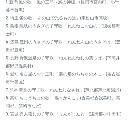
1. 新潟 風の歌 「風の三郎～風の神様」(長岡市宮内町、小千
谷市首沢)
2. 埼玉 蛍の歌 「あの山で光るものは」(東松山市高坂)
3. 島根 隠岐のうさぎの子守歌 「ねんねこお山の」(隠岐郡海
士町)
4. 広島 豊田のうさぎの子守歌 「ねんねん山のうさぎは」(豊
田郡豊町)
5. 長野 野沢温泉の子守歌 「ねんねんねむの葉っぱ」(下高井
郡野沢温泉村)
6. 愛知 名古屋のお手玉唄 「裏の畑のちちゃの木に」(名古屋
市千種区)
7. 熊本 葦北の守子歌 「ねんねしなされ」(芦北郡芦北町湯浦)
8. 高知 ちょうちょの歌 「蝶々かんこ」(香美郡香我美町、高
岡郡、須崎市など)
9. 宮城 異人殺しの子守歌 「りんがじんと」(遠田郡小牛田町)