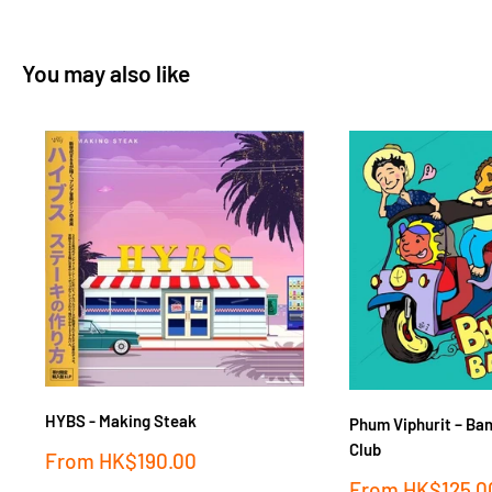
You may also like
HYBS - Making Steak
Phum Viphurit ‎– Ba
Club
Sale
From
HK$190.00
price
Sale
From
HK$125.0