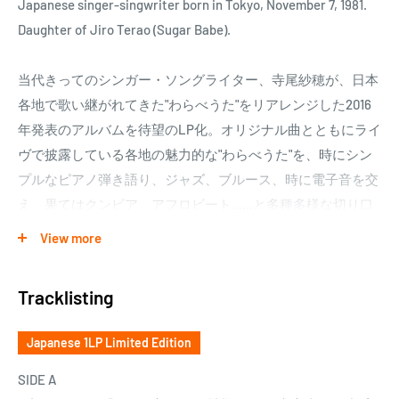
Japanese singer-singwriter born in Tokyo, November 7, 1981.
Daughter of Jiro Terao (Sugar Babe).
当代きってのシンガー・ソングライター、寺尾紗穂が、日本
各地で歌い継がれてきた"わらべうた"をリアレンジした2016
年発表のアルバムを待望のLP化。オリジナル曲とともにライ
ヴで披露している各地の魅力的な"わらべうた"を、時にシン
プルなピアノ弾き語り、ジャズ、ブルース、時に電子音を交
え、果てはクンビア、アフロビート……と多種多様な切り口
の編曲で、国や時代を越境した音楽世界への扉を開く。シン
View more
ガー・ソングライターという枠を超えて寺尾紗穂が届ける＜
新しいわらべうた＞のかたち。全音楽ファン必聴の作品。
Tracklisting
Japanese 1LP Limited Edition
SIDE A