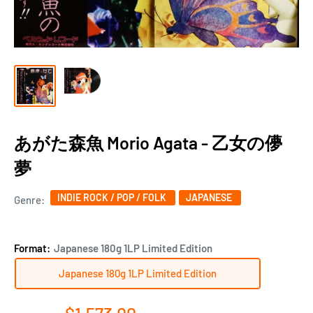
あがた森魚 Morio Agata - 乙女の儚
夢
INDIE ROCK / POP / FOLK
JAPANESE
Genre:
Format:
Japanese 180g 1LP Limited Edition
Japanese 180g 1LP Limited Edition
Sale