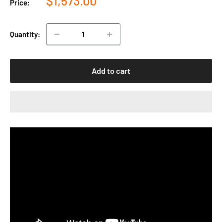
$1,573.00
Price:
price
Quantity:
Add to cart