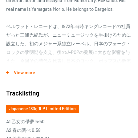
director, actor, and essayist from Rumoi City, Hokkaido. His
real name is Yamagata Morio. He belongs to Dargelos.
ベルウッド・レコードは、1972年当時キングレコードの社員
だった三浦光紀氏が、ニューミュージックを手掛けるために
設立した、初のメジャー系独立レーベル。日本のフォーク・
ロックの黎明期を支え、後のJ-POPの発展に大きな影響を与
えた。今回その時代を代表し日本のロック、ポップスの源流
となり、究極の10枚を当時のフォーマット、LPで再発売。初
View more
発売時のLPのジャケット、インナースリーヴ等を可能な限り
復刻。あがた森魚『乙女の儚夢』は、大ヒット曲「赤色エレ
Tracklisting
ジー」収録のメジャー・デビュー作。大正浪漫とフォーク・
ロックが交錯する屈指 の名盤。
Japanese 180g 1LP Limited Edition
キング
A1 乙女の儚夢 5:50
A2 春の調べ 0:58