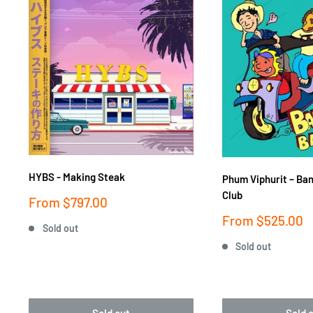
HYBS - Making Steak
Phum Viphurit ‎– Ba
Club
Sale
From
$797.00
price
Sale
From
$525.00
Sold out
price
Sold out
Sold out
Sold 