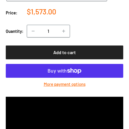
Sale
$1,573.00
Price:
price
Quantity:
Add to cart
More payment options