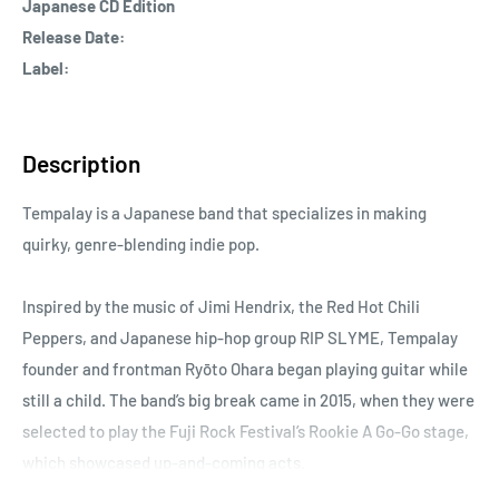
Japanese CD Edition
Release Date:
Label:
Description
Tempalay is a Japanese band that specializes in making
quirky, genre-blending indie pop.
Inspired by the music of Jimi Hendrix, the Red Hot Chili
Peppers, and Japanese hip-hop group RIP SLYME, Tempalay
founder and frontman Ryōto Ohara began playing guitar while
still a child. The band’s big break came in 2015, when they were
selected to play the Fuji Rock Festival’s Rookie A Go-Go stage,
which showcased up-and-coming acts.