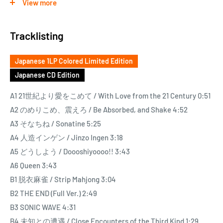
View more
ロック・シーンの新世代を代表するバンドへ飛躍した3rdア
ルバムがアナログ化!
Tracklisting
小原綾斗(G,Vo)、藤本夏樹(Ds)、AAAMYYY(Cho,Syn)からなる3
Japanese 1LP Colored Limited Edition
人組バンド、Tempalay。
Japanese CD Edition
2019年にはヨーロッパ最大級の音楽授賞式『2019 MTV EMA』
のベスト・ジャパン・アクトにノミネートされるなど、国内
A1 21世紀より愛をこめて / With Love from the 21 Century 0:51
外で躍進を遂げたバンドの最新作『21世紀より愛をこめて』
A2 のめりこめ、震えろ / Be Absorbed, and Shake 4:52
('19年)が待望のアナログ化です。
A3 そなちね / Sonatine 5:25
A4 人造インゲン / Jinzo Ingen 3:18
気鋭のクリエイティブ集団、PERIMETRONによるMVも反響を
A5 どうしよう / Doooshiyoooo!! 3:43
呼んだ、グルーヴィーなスペース・ファンク・サウンドが中
A6 Queen 3:43
毒性抜群のリード曲「のめりこめ、震えろ。」、異国情緒溢
B1 脱衣麻雀 / Strip Mahjong 3:04
れる妖しげな導入から、儚いファルセット・ボーカルが溶け
B2 THE END (Full Ver.) 2:49
る感動的なサビへ突入する名曲「そなちね」、SF的世界を描
B3 SONIC WAVE 4:31
いたシニカルかつ遊び心溢れるリリックと疾走感溢れるタイ
B4 未知との遭遇 / Close Encounters of the Third Kind 1:29