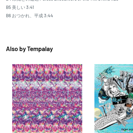
トなドラミングがアルバムにスパイスを与える「人造インゲ
B5 美しい 3:41
ン」ほか、ロック~ヒップホップ~ジャズなど様々なジャンル
B6 おつかれ、平成 3:44
の要素を取り入れたミクスチャーなサウンドとカルチャーを
横断するクリエイティブな感性が結実。
Also by
Tempalay
この世代の日本語ロックを象徴する1枚となった大傑作です!
YOSHIROTTENが手掛けたCDのアートワークを活かした透明
PVCジャケット/カラーヴァイナル仕様。
バンド史上最大の話題作!気鋭のクリエイティブ集団、
PERIMETRONによるMVも反響を呼んだ「のめりこめ、震え
ろ。」「そなちね」を含む全12曲を収録。