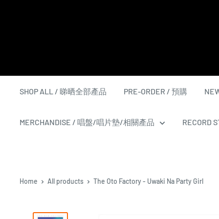
Skip
to
content
SHOP ALL / 睇晒全部產品
PRE-ORDER / 預購
NEW
MERCHANDISE / 唱盤/唱片墊/相關產品
RECORD ST
Home
All products
The Oto Factory - Uwaki Na Party Girl