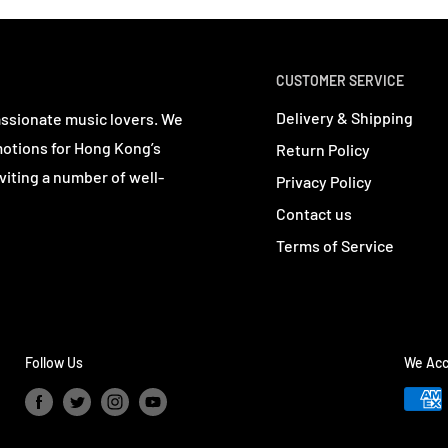
CUSTOMER SERVICE
Delivery & Shipping
assionate music lovers. We
motions for Hong Kong’s
Return Policy
viting a number of well-
Privacy Policy
Contact us
Terms of Service
Follow Us
We Acc