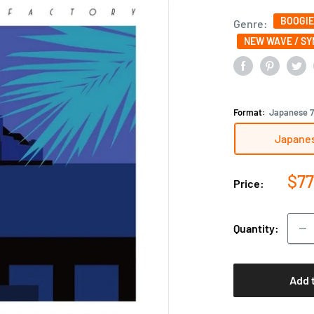
BOOGIE
Genre:
NEW WAVE / S
Format:
Japanese 7"
Japanes
Sal
$77
Price:
pri
Quantity:
Add 