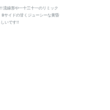
! 流線形や一十三十一のリミック
。Bサイドの甘くジューシーな黄昏
しいです!!