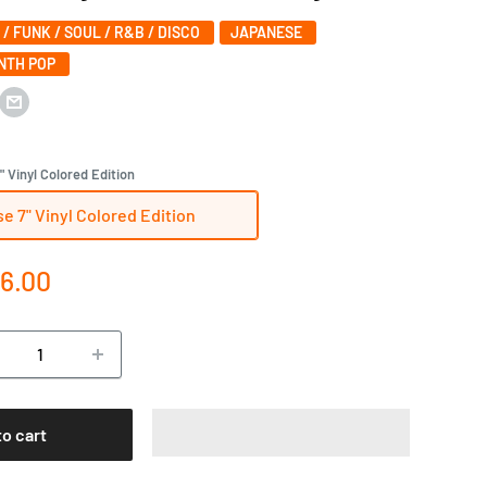
 / FUNK / SOUL / R&B / DISCO
JAPANESE
YNTH POP
 Vinyl Colored Edition
e 7" Vinyl Colored Edition
e
6.00
ce
to cart