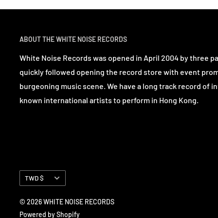
ABOUT THE WHITE NOISE RECORDS
White Noise Records was opened in April 2004 by three p
quickly followed opening the record store with event pro
burgeoning music scene. We have a long track record of in
known international artists to perform in Hong Kong.
Currency
TWD $
© 2026 WHITE NOISE RECORDS
Powered by Shopify