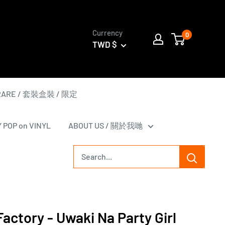
Currency
0
TWD $
 RARE / 套裝盒裝 / 限定
Y POP on VINYL
ABOUT US / 關於我哋
actory - Uwaki Na Party Girl