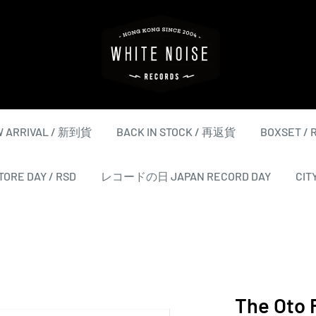
WHITE
NOISE
RECORDS
 ARRIVAL / 新到貨
BACK IN STOCK / 再返貨
BOXSET /
ORE DAY / RSD
レコードの日 JAPAN RECORD DAY
CIT
The Oto F